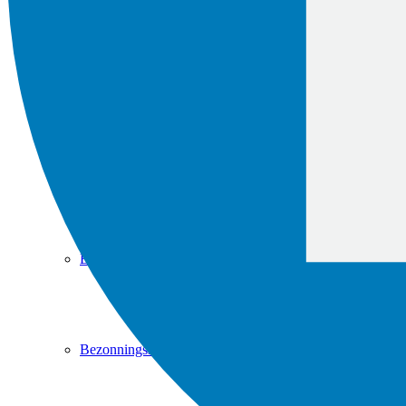
Geluidwering gevel
Nagalmtijd
Energielabel
Bezonningsstudie