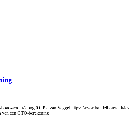
ning
-Logo-scrollv2.png
0
0
Pia van Veggel
https://www.handelbouwadvies
en van een GTO-berekening