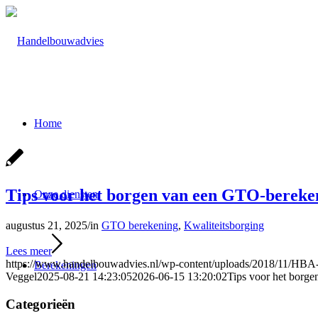
Home
Tips voor het borgen van een GTO-bereke
Onze diensten
augustus 21, 2025
/
in
GTO berekening
,
Kwaliteitsborging
Lees meer
https://www.handelbouwadvies.nl/wp-content/uploads/2018/11/HBA
Berekeningen
Veggel
2025-08-21 14:23:05
2026-06-15 13:20:02
Tips voor het borg
Categorieën