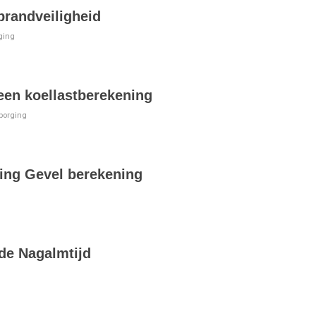
brandveiligheid
rging
een koellastberekening
sborging
ing Gevel berekening
de Nagalmtijd