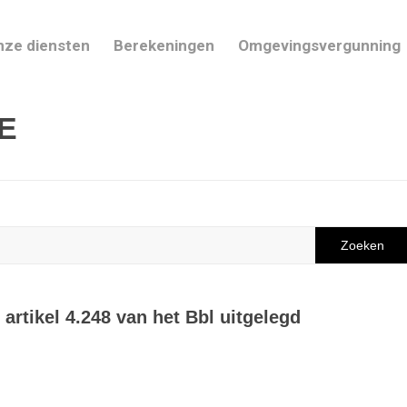
nze diensten
Berekeningen
Omgevingsvergunning
IE
artikel 4.248 van het Bbl uitgelegd