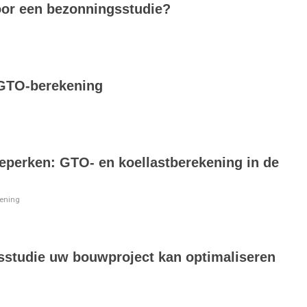
oor een bezonningsstudie?
 GTO-berekening
beperken: GTO- en koellastberekening in de
kening
studie uw bouwproject kan optimaliseren