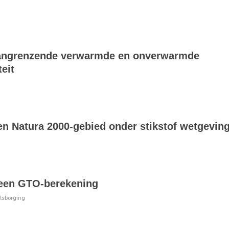
 aangrenzende verwarmde en onverwarmde
teit
n Natura 2000-gebied onder stikstof wetgevin
 een GTO-berekening
itsborging