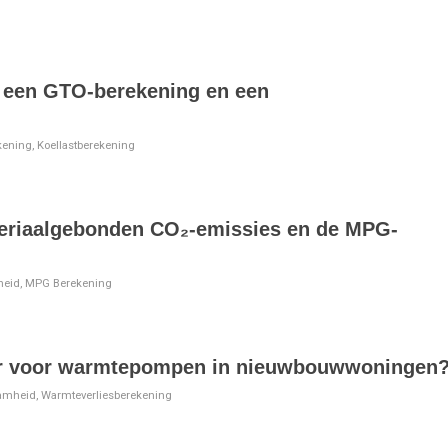
n een GTO-berekening en een
kening
,
Koellastberekening
ateriaalgebonden CO₂-emissies en de MPG-
heid
,
MPG Berekening
n er voor warmtepompen in nieuwbouwwoningen
amheid
,
Warmteverliesberekening