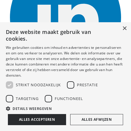
×
Deze website maakt gebruik van
cookies.
We gebruiken cookies om inhoud en advertenties te personaliseren
en om ons verkeer te analyseren. We delen ook informatie over uw
gebruik van onze site met onze advertentie- en analysepartners, die
deze kunnen combineren met andere informatie die u aan hen heeft
verstrekt of die zij hebben verzameld door uw gebruik van hun
diensten.
STRIKT NOODZAKELIJK
PRESTATIE
TARGETING
FUNCTIONEEL
© Copyright - Handelbouwadvies Design by
Cookies
Elephant Design
DETAILS WEERGEVEN
ALLES ACCEPTEREN
ALLES AFWIJZEN
Online offerte aanvragen
Draai het scherm verticaal/portrait voor de beste weergave