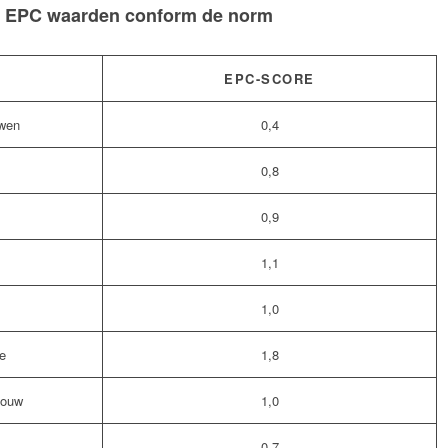
. EPC waarden conform de norm
EPC-SCORE
wen
0,4
0,8
0,9
1,1
1,0
e
1,8
bouw
1,0
0,7