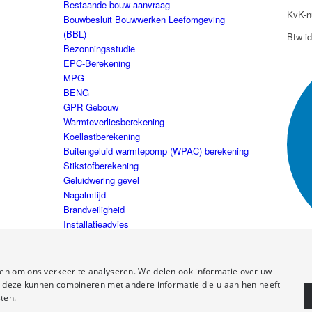
Bestaande bouw aanvraag
KvK-n
Bouwbesluit Bouwwerken Leefomgeving
(BBL)
Btw-i
Bezonningsstudie
EPC-Berekening
MPG
BENG
GPR Gebouw
Warmteverliesberekening
Koellastberekening
Buitengeluid warmtepomp (WPAC) berekening
Stikstofberekening
Geluidwering gevel
Nagalmtijd
Brandveiligheid
Installatieadvies
en om ons verkeer te analyseren. We delen ook informatie over uw
ie deze kunnen combineren met andere informatie die u aan hen heeft
ten.
ephant Design