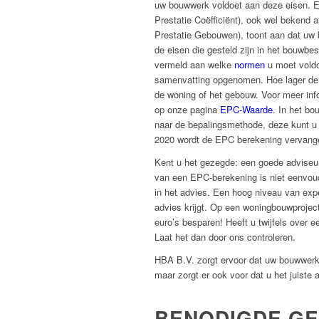
uw bouwwerk voldoet aan deze eisen. 
Prestatie Coëfficiënt), ook wel bekend
Prestatie Gebouwen), toont aan dat uw 
de eisen die gesteld zijn in het bouwbesl
vermeld aan welke
normen
u moet voldo
samenvatting opgenomen. Hoe lager de
de woning of het gebouw. Voor meer inf
op onze pagina
EPC-Waarde
. In het bo
naar de bepalingsmethode, deze kunt u 
2020 wordt de EPC berekening vervang
Kent u het gezegde: een goede adviseur 
van een EPC-berekening is niet eenvoud
in het advies. Een hoog niveau van exper
advies krijgt. Op een woningbouwprojec
euro’s besparen! Heeft u twijfels over
Laat het dan door ons controleren.
HBA B.V. zorgt ervoor dat uw bouwwerk 
maar zorgt er ook voor dat u het juiste a
BENODIGDE G