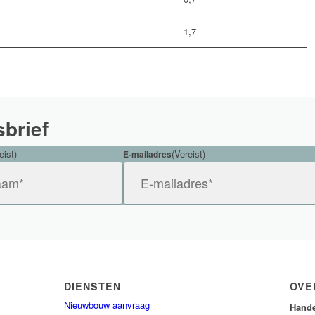
1,7
sbrief
eist)
(Vereist)
E-mailadres
DIENSTEN
OVE
Nieuwbouw aanvraag
Hande