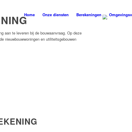
Home
Onze diensten
Berekeningen
Omgevingsv
NING
 aan te leveren bij de bouwaanvraag. Op deze
 de nieuwbouwwoningen en utiliteitsgebouwen
EKENING