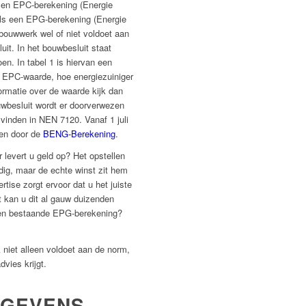
Een EPC-
berekening
(
Energie
 als een EPG-berekening (Energie
bouwwerk wel of niet voldoet aan
uit. In het bouwbesluit staat
en. In tabel 1 is hiervan een
 EPC-waarde, hoe energiezuiniger
ormatie over de waarde kijk dan
uwbesluit wordt er doorverwezen
vinden in NEN 7120. Vanaf 1 juli
en door de
BENG-Berekening
.
levert u geld op? Het opstellen
ig, maar de echte winst zit hem
tise zorgt ervoor dat u het juiste
t kan u dit al gauw duizenden
 een bestaande EPG-berekening?
niet alleen voldoet aan de norm,
dvies krijgt.
EGEVENS