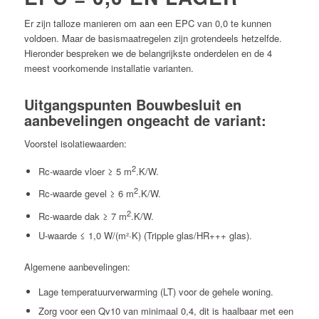
Er zijn talloze manieren om aan een EPC van 0,0 te kunnen
voldoen. Maar de basismaatregelen zijn grotendeels hetzelfde.
Hieronder bespreken we de belangrijkste onderdelen en de 4
meest voorkomende installatie varianten.
Uitgangspunten Bouwbesluit en
aanbevelingen ongeacht de variant:
Voorstel isolatiewaarden:
2
Rc-waarde vloer ≥ 5 m
.K/W.
2
Rc-waarde gevel ≥ 6 m
.K/W.
2
Rc-waarde dak ≥ 7 m
.K/W.
U-waarde ≤ 1,0 W/(m²·K) (Tripple glas/HR+++ glas).
Algemene aanbevelingen:
Lage temperatuurverwarming (LT) voor de gehele woning.
Zorg voor een Qv10 van minimaal 0,4, dit is haalbaar met een