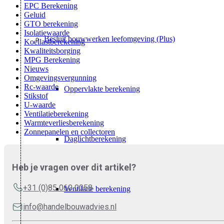
EPC Berekening
Geluid
GTO berekening
Isolatiewaarde
Besluit bouwwerken leefomgeving (Plus)
Koellastberekening
Kwaliteitsborging
MPG Berekening
Nieuws
Omgevingsvergunning
Rc-waarde
Oppervlakte berekening
Stikstof
U-waarde
Ventilatieberekening
Warmteverliesberekening
Zonnepanelen en collectoren
Daglichtberekening
Heb je vragen over dit artikel?
+31 (0)85 060 0058
Ventilatie berekening
info@handelbouwadvies.nl