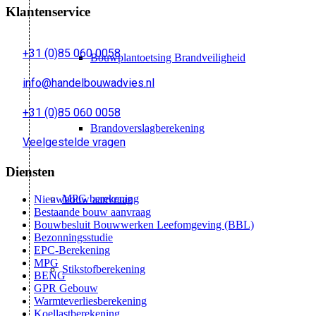
Klantenservice
+31 (0)85 060 0058
Bouwplantoetsing Brandveiligheid
info@handelbouwadvies.nl
+31 (0)85 060 0058
Brandoverslagberekening
Veelgestelde vragen
Diensten
MPG berekening
Nieuwbouw aanvraag
Bestaande bouw aanvraag
Bouwbesluit Bouwwerken Leefomgeving (BBL)
Bezonningsstudie
EPC-Berekening
MPG
Stikstofberekening
BENG
GPR Gebouw
Warmteverliesberekening
Koellastberekening