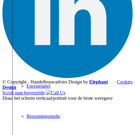
Geluidwering gevel
Nagalmtijd
© Copyright - Handelbouwadvies Design by
Elephant
Cookies
Energielabel
Design
Scroll naar bovenzijde
Draai het scherm verticaal/portrait voor de beste weergave
Bezonningsstudie