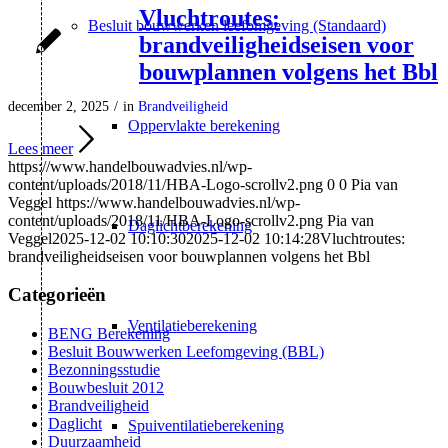
Vluchtroutes:
Besluit bouwwerken leefomgeving (Standaard)
brandveiligheidseisen voor
bouwplannen volgens het Bbl
december 2, 2025
/
in
Brandveiligheid
Oppervlakte berekening
Lees meer
https://www.handelbouwadvies.nl/wp-
content/uploads/2018/11/HBA-Logo-scrollv2.png
0
0
Pia van
Veggel
https://www.handelbouwadvies.nl/wp-
content/uploads/2018/11/HBA-Logo-scrollv2.png
Pia van
Daglichtberekening
Veggel
2025-12-02 10:10:30
2025-12-02 10:14:28
Vluchtroutes:
brandveiligheidseisen voor bouwplannen volgens het Bbl
Categorieën
Ventilatieberekening
BENG Berekening
Besluit Bouwwerken Leefomgeving (BBL)
Bezonningsstudie
Bouwbesluit 2012
Brandveiligheid
Daglicht
Spuiventilatieberekening
Duurzaamheid