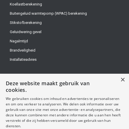
Koellastberekening
Buitengeluid warmtepomp (WPAC) berekening
Stikstofberekening
Geluidwering gevel
Nagalmtijd
Brandveiligheid
Installatieadvies
×
Deze website maakt gebruik van
cookies.
OVER ONS
We gebruiken cookies om inhoud en advertenties te personaliseren
en om ons verkeer te analyseren. We delen ook informatie over uw
Handel Bouw Advies B.V.
gebruik van onze site met onze advertentie- en analysepartners, die
deze kunnen combineren met andere informatie die u aan hen heeft
KvK-nummer: 68866321
verstrekt of die zij hebben verzameld door uw gebruik van hun
diensten.
Btw-identificatienummer: NL857624453B01