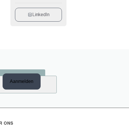
LinkedIn
R ONS