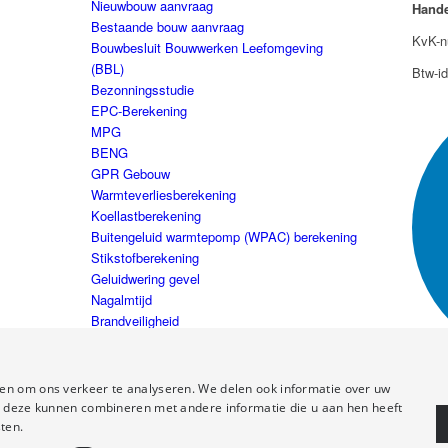
Nieuwbouw aanvraag
Hande
Bestaande bouw aanvraag
KvK-n
Bouwbesluit Bouwwerken Leefomgeving
(BBL)
Btw-i
Bezonningsstudie
EPC-Berekening
MPG
BENG
GPR Gebouw
Warmteverliesberekening
Koellastberekening
Buitengeluid warmtepomp (WPAC) berekening
Stikstofberekening
Geluidwering gevel
Nagalmtijd
Brandveiligheid
Installatieadvies
en om ons verkeer te analyseren. We delen ook informatie over uw
ie deze kunnen combineren met andere informatie die u aan hen heeft
ten.