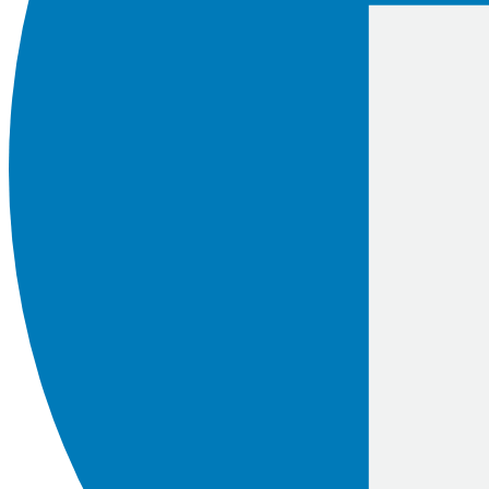
Geluidwering gevel
Nagalmtijd
Energielabel
Bezonningsstudie