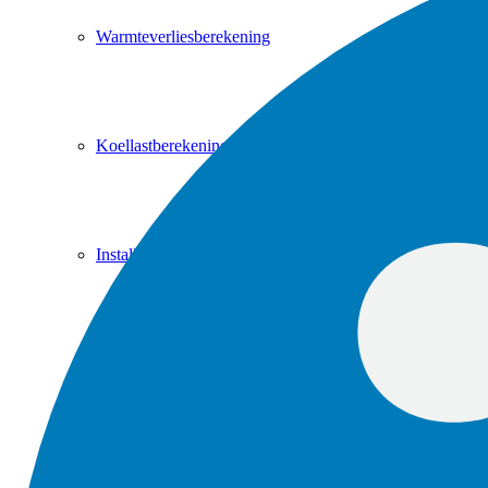
Warmteverliesberekening
Koellastberekening
Installatieadvies
Geluid
WPAC berekening