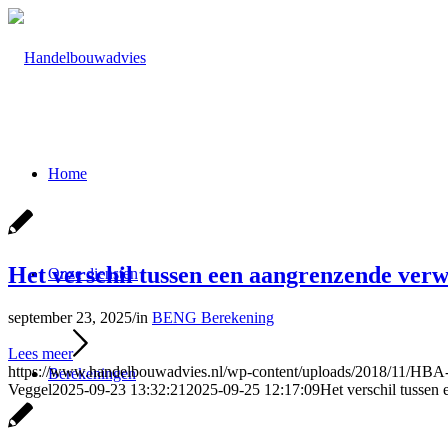
Home
Het verschil tussen een aangrenzende ver
Onze diensten
september 23, 2025
/
in
BENG Berekening
Lees meer
https://www.handelbouwadvies.nl/wp-content/uploads/2018/11/HBA
Berekeningen
Veggel
2025-09-23 13:32:21
2025-09-25 12:17:09
Het verschil tussen