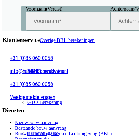
Voornaam
(Vereist)
Achternaam
(V
Spuiventilatieberekening
Klantenservice
Overige BBL-berekeningen
+31 (0)85 060 0058
info@handelbouwadvies.nl
BENG berekening
+31 (0)85 060 0058
Veelgestelde vragen
GTO-Berekening
Diensten
Nieuwbouw aanvraag
Bestaande bouw aanvraag
Brandveiligheid
Bouwbesluit Bouwwerken Leefomgeving (BBL)