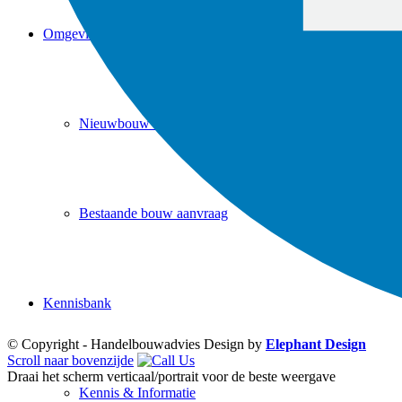
Omgevingsvergunning
Nieuwbouw aanvraag
Bestaande bouw aanvraag
Kennisbank
© Copyright - Handelbouwadvies Design by
Elephant Design
Scroll naar bovenzijde
Draai het scherm verticaal/portrait voor de beste weergave
Kennis & Informatie