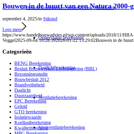
Bouwen in de buurt van een Natura 2000-ge
Besluit bouwwerken leefomgeving (Standaard)
september 4, 2025
/
in
Stikstof
Lees meer
https://www.handelbouwadvies.nl/wp-content/uploads/2018/11/HBA
Oppervlakte berekening
Veggel
2025-09-04 10:28:39
2026-01-22 13:29:02
Bouwen in de buurt 
Categorieën
BENG Berekening
Daglichtberekening
Besluit Bouwwerken Leefomgeving (BBL)
Bezonningsstudie
Bouwbesluit 2012
Brandveiligheid
Daglicht
Duurzaamheid
Ventilatieberekening
EPC Berekening
Geluid
GTO berekening
Isolatiewaarde
Koellastberekening
Spuiventilatieberekening
Kwaliteitsborging
MPG Berekening