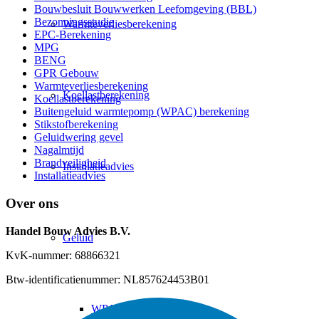
Bouwbesluit Bouwwerken Leefomgeving (BBL)
Bezonningsstudie
Warmteverliesberekening
EPC-Berekening
MPG
BENG
GPR Gebouw
Warmteverliesberekening
Koellastberekening
Koellastberekening
Buitengeluid warmtepomp (WPAC) berekening
Stikstofberekening
Geluidwering gevel
Nagalmtijd
Brandveiligheid
Installatieadvies
Installatieadvies
Over ons
Handel Bouw Advies B.V.
Geluid
KvK-nummer: 68866321
Btw-identificatienummer: NL857624453B01
WPAC berekening