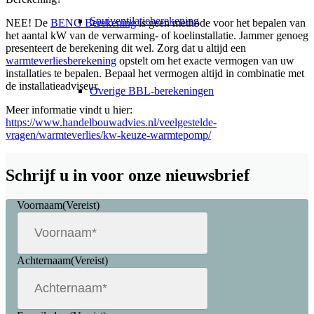
Spuiventilatieberekening
NEE! De
BENG Berekening
is geen methode voor het bepalen van
het aantal kW van de verwarming- of koelinstallatie. Jammer genoeg
presenteert de berekening dit wel. Zorg dat u altijd een
warmteverliesberekening
opstelt om het exacte vermogen van uw
installaties te bepalen. Bepaal het vermogen altijd in combinatie met
de installatieadviseur.
Overige BBL-berekeningen
Meer informatie vindt u hier:
https://www.handelbouwadvies.nl/veelgestelde-
vragen/warmteverlies/kw-keuze-warmtepomp/
BENG berekening
Schrijf u in voor onze nieuwsbrief
Voornaam
(Vereist)
GTO-Berekening
Achternaam
(Vereist)
Brandveiligheid