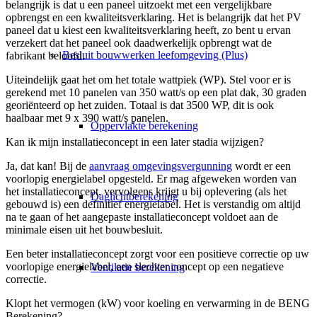
belangrijk is dat u een paneel uitzoekt met een vergelijkbare
opbrengst en een kwaliteitsverklaring. Het is belangrijk dat het PV
paneel dat u kiest een kwaliteitsverklaring heeft, zo bent u ervan
verzekert dat het paneel ook daadwerkelijk opbrengt wat de
Besluit bouwwerken leefomgeving (Plus)
fabrikant beloofd.
Uiteindelijk gaat het om het totale wattpiek (WP). Stel voor er is
gerekend met 10 panelen van 350 watt/s op een plat dak, 30 graden
georiënteerd op het zuiden. Totaal is dat 3500 WP, dit is ook
haalbaar met 9 x 390 watt/s panelen.
Oppervlakte berekening
Kan ik mijn installatieconcept in een later stadia wijzigen?
Ja, dat kan! Bij de
aanvraag omgevingsvergunning
wordt er een
voorlopig energielabel opgesteld. Er mag afgeweken worden van
het installatieconcept, vervolgens krijgt u bij oplevering (als het
Daglichtberekening
gebouwd is) een definitief energielabel. Het is verstandig om altijd
na te gaan of het aangepaste installatieconcept voldoet aan de
minimale eisen uit het bouwbesluit.
Een beter installatieconcept zorgt voor een positieve correctie op uw
voorlopige energielabel, een slechter concept op een negatieve
Ventilatie berekening
correctie.
Klopt het vermogen (kW) voor koeling en verwarming in de BENG
Berekening?