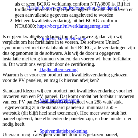
als er geen BCRG verklaring conform NTA8800 is. Bij het
Besluit bouwwerken leefomgeving (Standaard)
forfaitaire invoeren blijft opdrachtgever flexibel en hoeven er
geen aanvullende gegevens aangeleverd te worden.
Met een kwaliteitsverklaring, uit het BCRG conform
NTA8800:
https://bcrg.nl/nl/verklaringenregister/
Is er geen kwaliteitsverklaring (punt 2) aanwezig, dan zijn wij
Oppervlakte berekening
verplicht om het forfaitaire in te voeren. De software Uniec3
synchroniseert met de databank uit het BCRG, alle verklaringen zijn
dus opgenomen in de software. Als wij de door u opgegeven
installatie niet terug kunnen vinden, dan voeren wij hem forfaitaire
in. Dit wordt ons verplicht door de certificering.
Daglichtberekening
Waarom is er voor een product met kwaliteitsverklaring gekozen
voor de PV panelen, en mag ik hiervan afwijken?
Standaard kiezen wij een product met kwaliteitsverklaring voor het
invoeren van een PV paneel. Dat komt omdat het forfaitair invoeren
Ventilatieberekening
van een PV paneel resulteert in een paneel van 288 watt/ stuk.
Tegenwoordig zijn de standaard panelen al minimaal 350 +
watt/stuk (dit blijft heel snel toenemen). Hoe meer watt/ stuk het
paneel oplevert, hoe efficiënter de panelen zijn, en hoe minder u er
nodig heeft.
Spuiventilatieberekening
Uiteraard mag u afwijken van het door ons gekozen paneel,