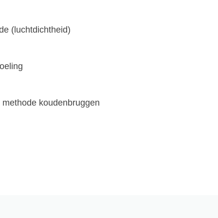
e (luchtdichtheid)
koeling
e methode koudenbruggen