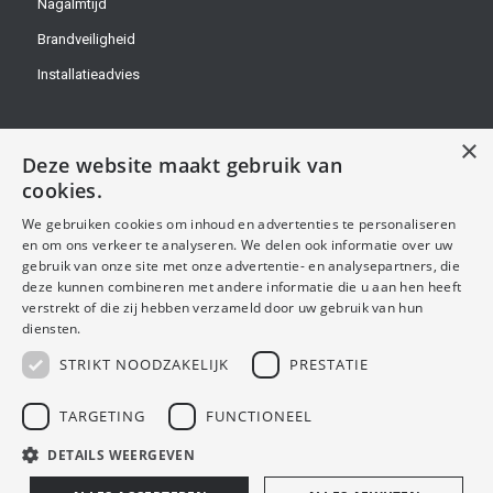
Nagalmtijd
Brandveiligheid
Installatieadvies
×
Deze website maakt gebruik van
cookies.
OVER ONS
We gebruiken cookies om inhoud en advertenties te personaliseren
en om ons verkeer te analyseren. We delen ook informatie over uw
Handel Bouw Advies B.V.
gebruik van onze site met onze advertentie- en analysepartners, die
deze kunnen combineren met andere informatie die u aan hen heeft
KvK-nummer: 68866321
verstrekt of die zij hebben verzameld door uw gebruik van hun
diensten.
Btw-identificatienummer: NL857624453B01
STRIKT NOODZAKELIJK
PRESTATIE
TARGETING
FUNCTIONEEL
DETAILS WEERGEVEN