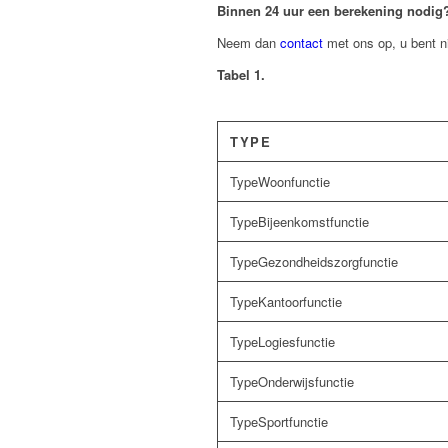
Binnen 24 uur een berekening nodi
Neem dan
contact
met ons op, u bent ni
Tabel 1.
TYPE
Woonfunctie
Bijeenkomstfunctie
Gezondheidszorgfunctie
Kantoorfunctie
Logiesfunctie
Onderwijsfunctie
Sportfunctie