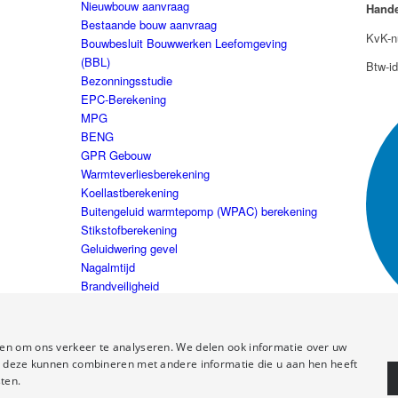
Nieuwbouw aanvraag
Hande
Bestaande bouw aanvraag
KvK-n
Bouwbesluit Bouwwerken Leefomgeving
(BBL)
Btw-i
Bezonningsstudie
EPC-Berekening
MPG
BENG
GPR Gebouw
Warmteverliesberekening
Koellastberekening
Buitengeluid warmtepomp (WPAC) berekening
Stikstofberekening
Geluidwering gevel
Nagalmtijd
Brandveiligheid
Installatieadvies
en om ons verkeer te analyseren. We delen ook informatie over uw
ie deze kunnen combineren met andere informatie die u aan hen heeft
ten.