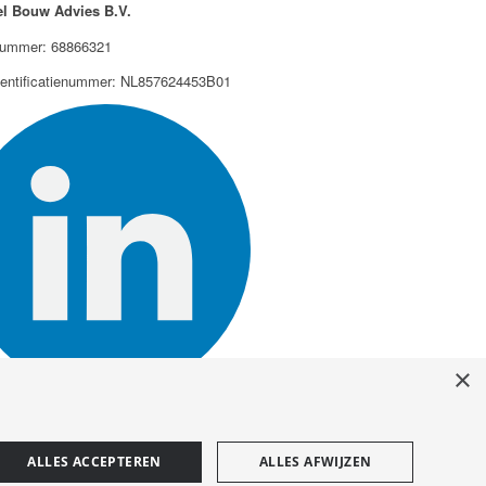
l Bouw Advies B.V.
ummer: 68866321
dentificatienummer: NL857624453B01
×
ALLES ACCEPTEREN
ALLES AFWIJZEN