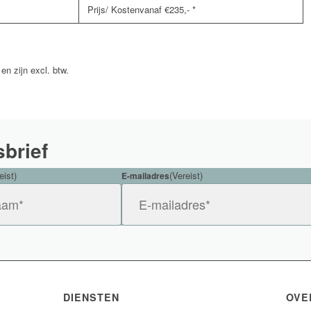
vanaf €235,- *
 en zijn excl. btw.
sbrief
eist)
(Vereist)
E-mailadres
DIENSTEN
OVE