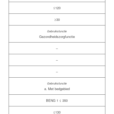
≤120
≥30
Gezondheidszorgfunctie
–
–
–
a. Met bedgebied
BENG 1 ≤ 350
≤130