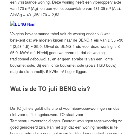
een vrijstaande woning. Deze woning heeft een vloeroppervlakte
van 170 m² (Ag) en een verliesoppervlakte van 431,35 m² (Als).
Als/Ag = 431,35/ 170 = 2,53.
Volgens bovenstaande tabel valt de woning onder ≤ 3 wat
betekent dat we moeten kijken naar de BENG 1 eis van ≤ 55 +30
* (2,53-1,5) = 85,9. Ofwel de BENG 1 eis voor deze woning is ≤
85,9 kWh/ m². Hierbij gaan we ervan uit dat de woning
traditioneel gebouwd is, en er geen sprake is van een lichte
bouwmethode. Bij een lichte bouwmethode (zoals HSB bouw)
mag de eis namelijk 5 kWh/ m² hoger liggen.
Wat is de TO juli BENG eis?
De TO juli eis geldt uitsluitend voor nieuwbouwwoningen en dus
niet voor utiliteitsgebouwen. TO staat voor
Temperatuuroverschrijdingen. Doordat woningen tegenwoordig zo
goed geïsoleerd zijn, kan het zijn dat een woning moeilijk is te
koelen zodra deze eenmaal warm is. Hierdoor ontstaat een grote