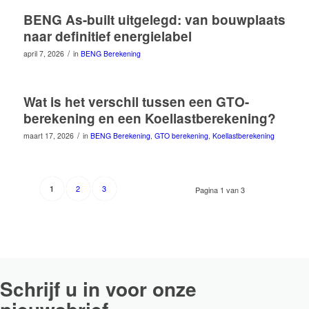
BENG As-built uitgelegd: van bouwplaats
naar definitief energielabel
/
april 7, 2026
in
BENG Berekening
Wat is het verschil tussen een GTO-
berekening en een Koellastberekening?
/
maart 17, 2026
in
BENG Berekening
,
GTO berekening
,
Koellastberekening
2
3
1
Pagina 1 van 3
Schrijf u in voor onze