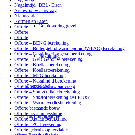
Nagalmtijd | BBL- Eisen
Nieuwbouw aanvraag
Nieuwsbrief
Normen en Eisen
Geluidwering gevel
Offerte
Offerte
Offerte
Offerte – BENG berekening
Offerte – Buitengeluid warmtepomp (WPAC) Berekening
Offerte – Geluidwering gevelberekening
Nagalmtijd
Offerte – GPR Gebouw berekening
Offerte – Koellastberekening
Offerte – Koellastberekening
Offerte – MPG berekening
Offerte – Nagalmtijd berekening
Energielabel
Offerte – Nieuwbouw aanvraag
Offerte – Spuiventilatieberekening
Offerte – Stikstofberekening (AERIUS)
Offerte – Warmteverliesberekening
Offerte bestaande bouw
Offerte bezonningsstudie
Bezonningsstudie
Offerte Daglichtberekening
Offerte EPC Berekening
Offerte gebruiksoppervlakte