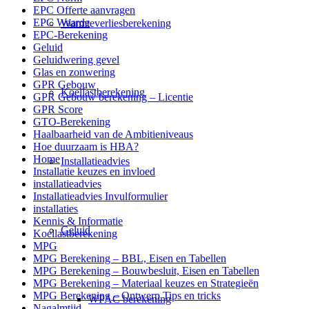
EPC Offerte aanvragen
EPC Waarde
Warmteverliesberekening
EPC-Berekening
Geluid
Geluidwering gevel
Glas en zonwering
GPR Gebouw
Koellastberekening
GPR Gebouw berekening – Licentie
GPR Score
GTO-Berekening
Haalbaarheid van de Ambitieniveaus
Hoe duurzaam is HBA?
Home
Installatieadvies
Installatie keuzes en invloed
installatieadvies
Installatieadvies Invulformulier
installaties
Kennis & Informatie
Geluid
Koellastberekening
MPG
MPG Berekening – BBL, Eisen en Tabellen
MPG Berekening – Bouwbesluit, Eisen en Tabellen
MPG Berekening – Materiaal keuzes en Strategieën
MPG Berekening – Ontwerp Tips en tricks
WPAC berekening
Nagalmtijd