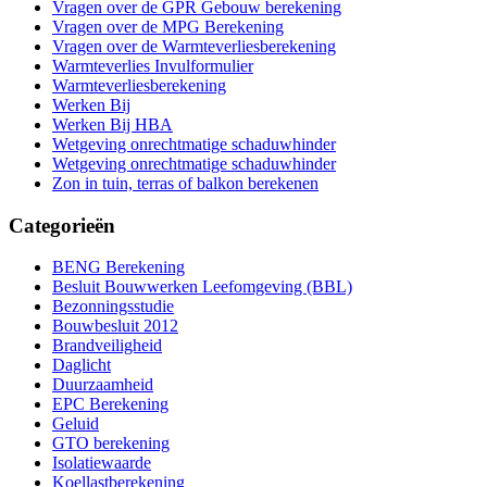
Vragen over de GPR Gebouw berekening
Vragen over de MPG Berekening
Vragen over de Warmteverliesberekening
Warmteverlies Invulformulier
Warmteverliesberekening
Werken Bij
Werken Bij HBA
Wetgeving onrechtmatige schaduwhinder
Wetgeving onrechtmatige schaduwhinder
Zon in tuin, terras of balkon berekenen
Categorieën
BENG Berekening
Besluit Bouwwerken Leefomgeving (BBL)
Bezonningsstudie
Bouwbesluit 2012
Brandveiligheid
Daglicht
Duurzaamheid
EPC Berekening
Geluid
GTO berekening
Isolatiewaarde
Koellastberekening