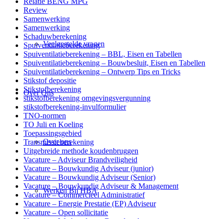
Relatie BENG MPG
Review
Samenwerking
Samenwerking
Schaduwberekening
Veelgestelde vragen
Spuiventilatieberekening
Spuiventilatieberekening – BBL, Eisen en Tabellen
Spuiventilatieberekening – Bouwbesluit, Eisen en Tabellen
Spuiventilatieberekening – Ontwerp Tips en Tricks
Stikstof depositie
Stikstofberekening
Over Ons
stikstofberekening omgevingsvergunning
stikstofberekening-invulformulier
TNO-normen
TO Juli en Koeling
Toepassingsgebied
Over ons
Transmissieberekening
Uitgebreide methode koudenbruggen
Vacature – Adviseur Brandveiligheid
Vacature – Bouwkundig Adviseur (junior)
Vacature – Bouwkundig Adviseur (Senior)
Vacature – Bouwkundig Adviseur & Management
Werken Bij HBA
Vacature – Commercieel Administratief
Vacature – Energie Prestatie (EP) Adviseur
Vacature – Open sollicitatie