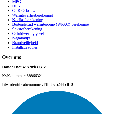
MPG
BENG
GPR Gebouw
Warmteverliesberekening
Koellastberekening
Buitengeluid warmtepomp (WPAC) berekening
Stikstofberekening
Geluidwering gevel
Nagalmtijd
Brandveiligheid
Installatieadvies
Over ons
Handel Bouw Advies B.V.
KvK-nummer: 68866321
Btw-identificatienummer: NL857624453B01