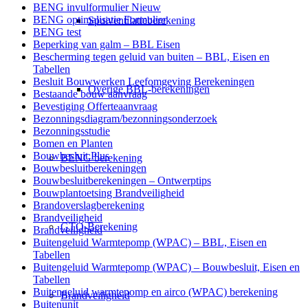
BENG invulformulier Nieuw
BENG optimalisatie Formulier
Spuiventilatieberekening
BENG test
Beperking van galm – BBL Eisen
Bescherming tegen geluid van buiten – BBL, Eisen en
Tabellen
Besluit Bouwwerken Leefomgeving Berekeningen
Overige BBL-berekeningen
Bestaande bouw aanvraag
Bevestiging Offerteaanvraag
Bezonningsdiagram/bezonningsonderzoek
Bezonningsstudie
Bomen en Planten
Bouwbesluit Plus
BENG berekening
Bouwbesluitberekeningen
Bouwbesluitberekeningen – Ontwerptips
Bouwplantoetsing Brandveiligheid
Brandoverslagberekening
Brandveiligheid
GTO-Berekening
Brandveiligheid
Buitengeluid Warmtepomp (WPAC) – BBL, Eisen en
Tabellen
Buitengeluid Warmtepomp (WPAC) – Bouwbesluit, Eisen en
Tabellen
Buitengeluid warmtepomp en airco (WPAC) berekening
Brandveiligheid
Buitenunit