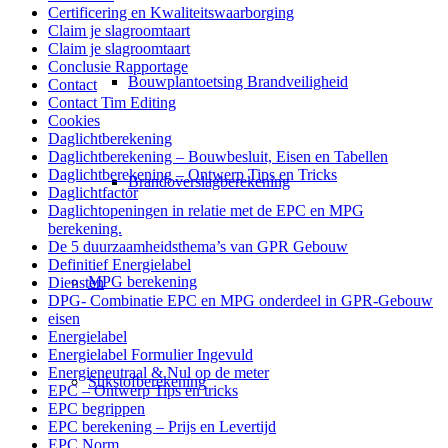
Certificering en Kwaliteitswaarborging
Claim je slagroomtaart
Claim je slagroomtaart
Conclusie Rapportage
Bouwplantoetsing Brandveiligheid
Contact
Contact Tim Editing
Cookies
Daglichtberekening
Daglichtberekening – Bouwbesluit, Eisen en Tabellen
Daglichtberekening – Ontwerp Tips en Tricks
Brandoverslagberekening
Daglichtfactor
Daglichtopeningen in relatie met de EPC en MPG
berekening.
De 5 duurzaamheidsthema’s van GPR Gebouw
Definitief Energielabel
MPG berekening
Diensten
DPG- Combinatie EPC en MPG onderdeel in GPR-Gebouw
eisen
Energielabel
Energielabel Formulier Ingevuld
Energieneutraal & Nul op de meter
Stikstofberekening
EPC – Ontwerp Tips en tricks
EPC begrippen
EPC berekening – Prijs en Levertijd
EPC Norm