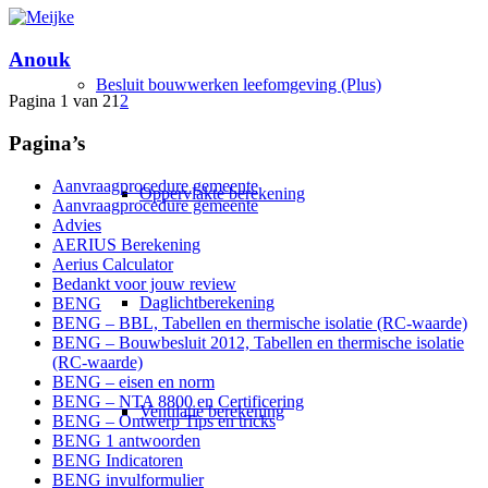
Anouk
Besluit bouwwerken leefomgeving (Plus)
Pagina 1 van 2
1
2
Pagina’s
Aanvraagprocedure gemeente
Oppervlakte berekening
Aanvraagprocedure gemeente
Advies
AERIUS Berekening
Aerius Calculator
Bedankt voor jouw review
Daglichtberekening
BENG
BENG – BBL, Tabellen en thermische isolatie (RC-waarde)
BENG – Bouwbesluit 2012, Tabellen en thermische isolatie
(RC-waarde)
BENG – eisen en norm
BENG – NTA 8800 en Certificering
Ventilatie berekening
BENG – Ontwerp Tips en tricks
BENG 1 antwoorden
BENG Indicatoren
BENG invulformulier