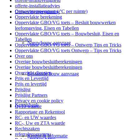
offerte-Brandveiligheid
offerte-installatieadvies
Ontwerptemperatuur ( °C per ruimte)
Omgevingsvergunning
Oppervlakte berekening
Oppervlakte GBO/VG toets – Besluit bouwwerken
leefomgeving, Eisen en Tabellen
Oppervlakte GBO/VG toets – Bouwbesluit, Eisen en
Tabellen
Nieuwbouw aanvraag
Oppervlakte GBO/VG toets – Ontwerp Tips en Tricks
Oppervlakte GBO/VG toets Ontwerp – Tips en Tricks
Over ons
Overige bouwbesluitberekeningen
Overige bouwbesluitberekeningen
Overzicht diensten
Bestaande bouw aanvraag
Prijs en Levertijd
Prijs en levertijd
Prijslijst
Prijslijst Partners
Privacy en cookie policy
Kennisbank
Qv10 waarde
Rapportage en Rekentool
RC- en UW waardes
RC-, Uw en ZTA waarde
Rechtszaken
referralprogramma
Kennis & Informatie