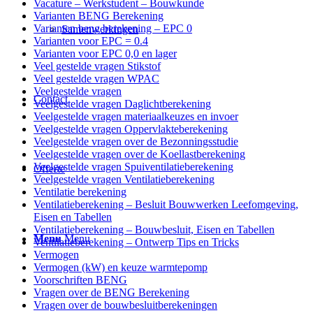
Vacature – Werkstudent – Bouwkunde
Varianten BENG Berekening
Varianten beng berekening – EPC 0
Samenwerkingen
Varianten voor EPC = 0.4
Varianten voor EPC 0,0 en lager
Veel gestelde vragen Stikstof
Veel gestelde vragen WPAC
Veelgestelde vragen
Contact
Veelgestelde vragen Daglichtberekening
Veelgestelde vragen materiaalkeuzes en invoer
Veelgestelde vragen Oppervlakteberekening
Veelgestelde vragen over de Bezonningsstudie
Veelgestelde vragen over de Koellastberekening
Veelgestelde vragen Spuiventilatieberekening
Offerte
Veelgestelde vragen Ventilatieberekening
Ventilatie berekening
Ventilatieberekening – Besluit Bouwwerken Leefomgeving,
Eisen en Tabellen
Ventilatieberekening – Bouwbesluit, Eisen en Tabellen
Menu
Menu
Ventilatieberekening – Ontwerp Tips en Tricks
Vermogen
Vermogen (kW) en keuze warmtepomp
Voorschriften BENG
Vragen over de BENG Berekening
Vragen over de bouwbesluitberekeningen